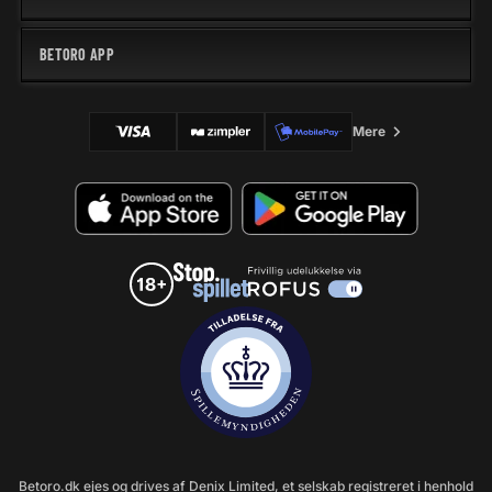
BETORO APP
Mere
Betoro.dk ejes og drives af Denix Limited, et selskab registreret i henhold