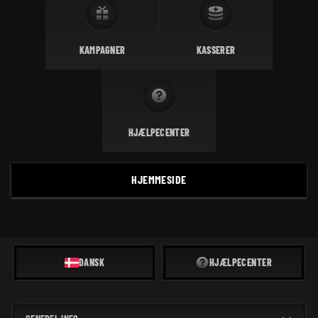
KAMPAGNER
KASSERER
HJÆLPECENTER
HJEMMESIDE
DANSK
HJÆLPECENTER