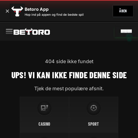
Betoro App
ÅBEN
Hop ind på appen og find de bedste spil
SPIL NU
404 side ikke fundet
UPS! VI KAN IKKE FINDE DENNE SIDE
Tjek de mest populære afsnit.
CASINO
SPORT