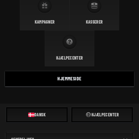
KAMPAGNER
KASSERER
HJÆLPECENTER
HJEMMESIDE
DANSK
HJÆLPECENTER