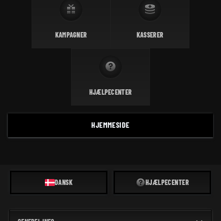
KAMPAGNER
KASSERER
HJÆLPECENTER
HJEMMESIDE
DANSK
HJÆLPECENTER