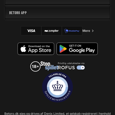
BETORO APP
Mere
Betoro.dk ejes og drives af Denix Limited, et selskab registreret i henhold