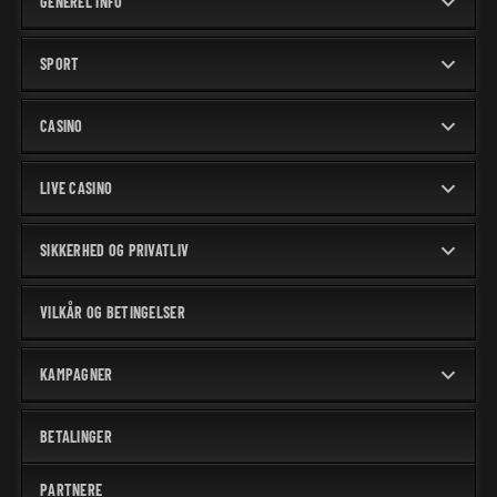
GENEREL INFO
SPORT
CASINO
LIVE CASINO
SIKKERHED OG PRIVATLIV
VILKÅR OG BETINGELSER
KAMPAGNER
BETALINGER
PARTNERE