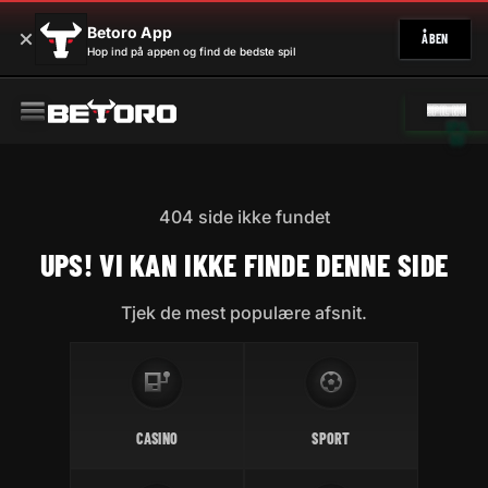
Betoro App
ÅBEN
Hop ind på appen og find de bedste spil
SPIL NU
404 side ikke fundet
UPS! VI KAN IKKE FINDE DENNE SIDE
Tjek de mest populære afsnit.
CASINO
SPORT