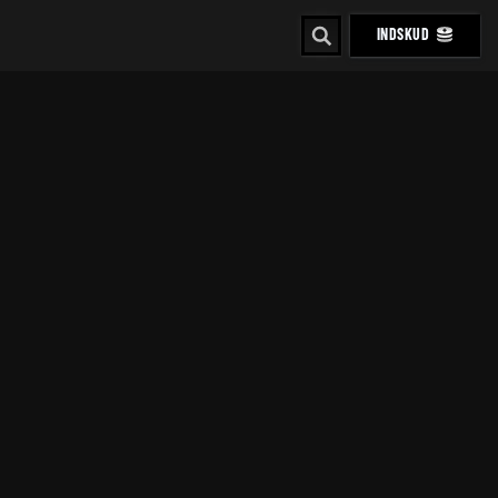
INDSKUD