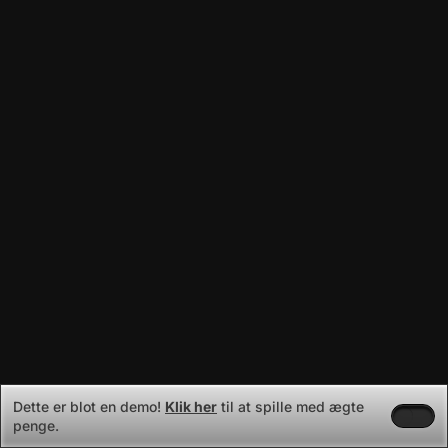
Dette er blot en demo!
Klik her
til at spille med ægte
penge.