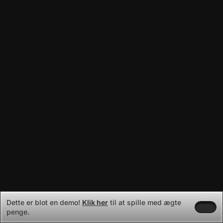
Dette er blot en demo!
Klik her
til at spille med ægte
penge.