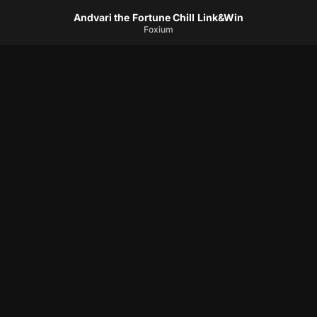
Andvari the Fortune Chill Link&Win
Foxium