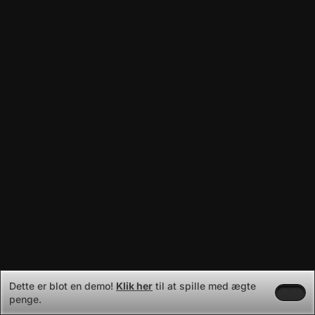
Dette er blot en demo!
Klik her
til at spille med ægte
penge.