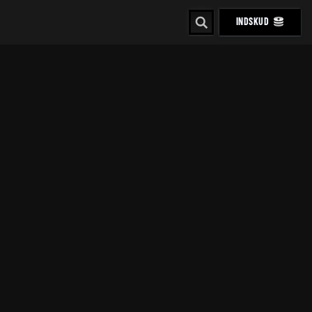
INDSKUD