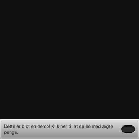
Dette er blot en demo!
Klik her
til at spille med ægte
penge.