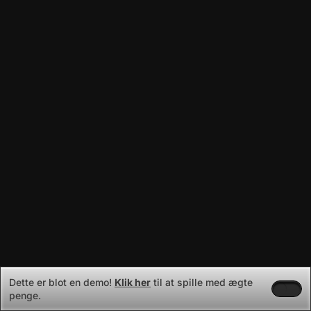
Dette er blot en demo!
Klik her
til at spille med ægte
penge.