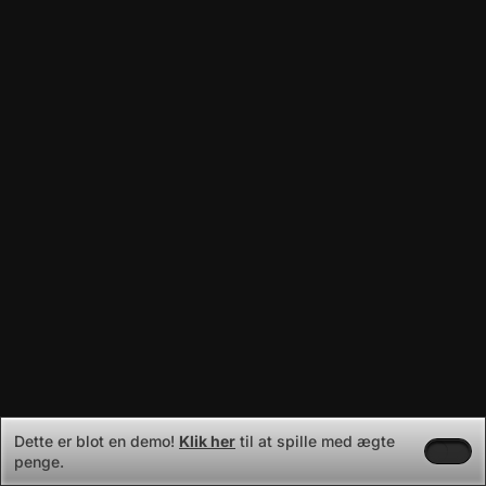
Dette er blot en demo!
Klik her
til at spille med ægte
penge.