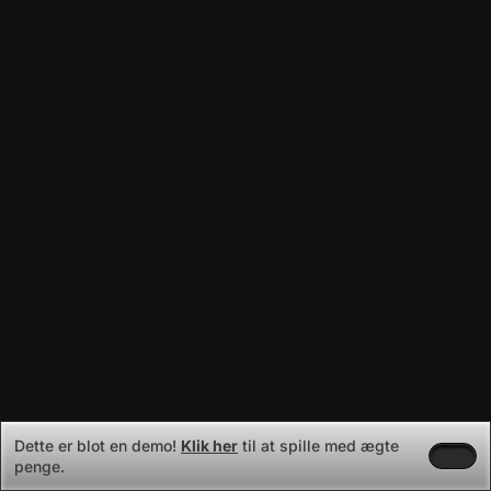
Dette er blot en demo!
Klik her
til at spille med ægte
penge.