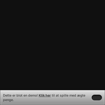
Dette er blot en demo!
Klik her
til at spille med ægte
penge.