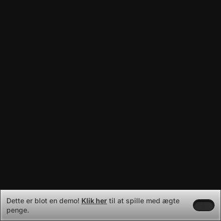
Dette er blot en demo!
Klik her
til at spille med ægte
penge.