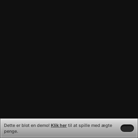
Dette er blot en demo!
Klik her
til at spille med ægte
penge.