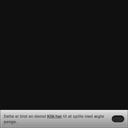
Dette er blot en demo!
Klik her
til at spille med ægte
penge.