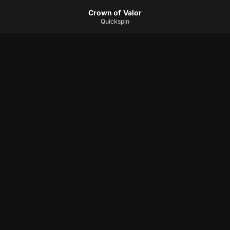
Crown of Valor
Quickspin