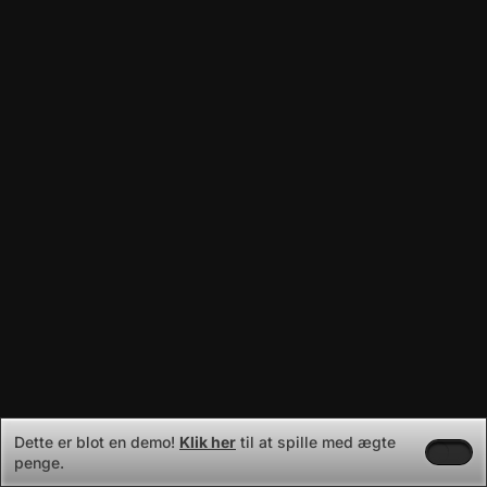
Dette er blot en demo!
Klik her
til at spille med ægte
penge.