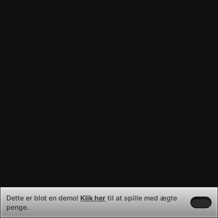
Dette er blot en demo!
Klik her
til at spille med ægte
penge.