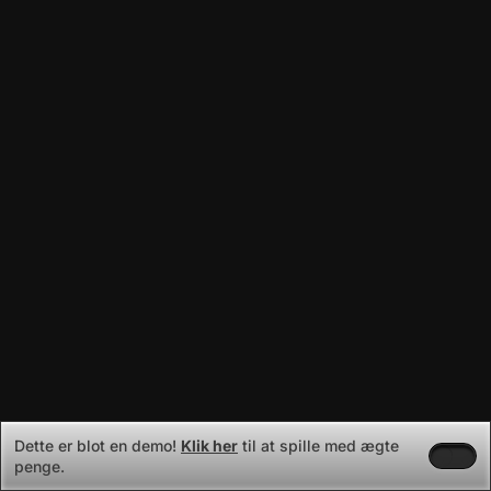
Dette er blot en demo!
Klik her
til at spille med ægte
penge.