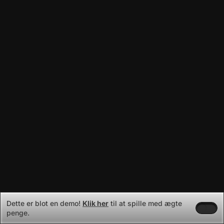
Dette er blot en demo!
Klik her
til at spille med ægte
penge.