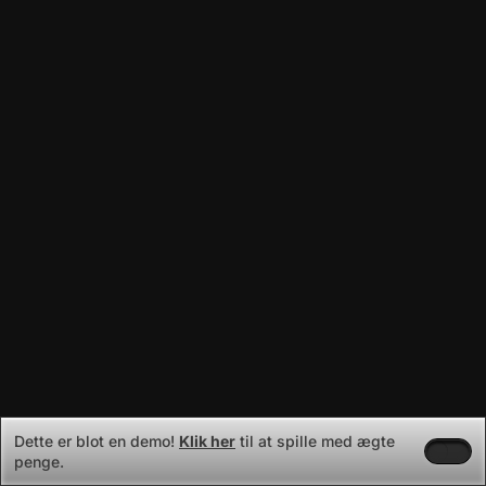
Dette er blot en demo!
Klik her
til at spille med ægte
penge.