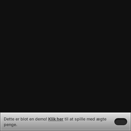
Dette er blot en demo!
Klik her
til at spille med ægte
penge.