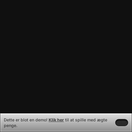
Dette er blot en demo!
Klik her
til at spille med ægte
penge.