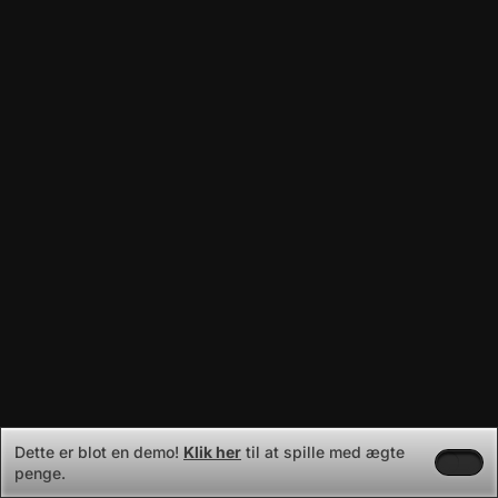
Dette er blot en demo!
Klik her
til at spille med ægte
penge.