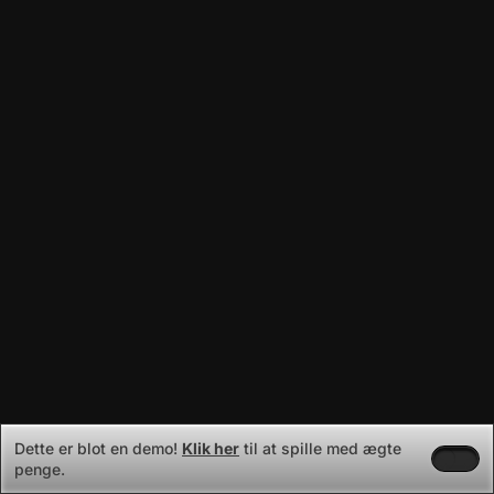
Dette er blot en demo!
Klik her
til at spille med ægte
penge.