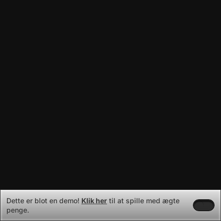
Dette er blot en demo!
Klik her
til at spille med ægte
penge.