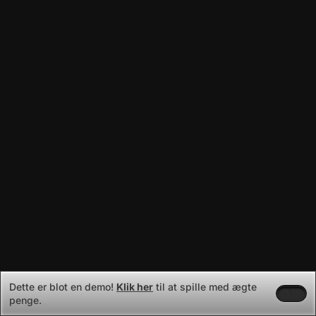
Dette er blot en demo!
Klik her
til at spille med ægte
penge.