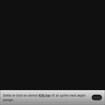
Dette er blot en demo!
Klik her
til at spille med ægte
penge.