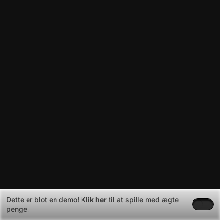
Dette er blot en demo!
Klik her
til at spille med ægte
penge.