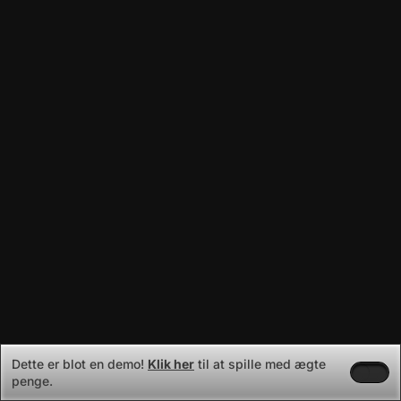
Dette er blot en demo!
Klik her
til at spille med ægte
penge.