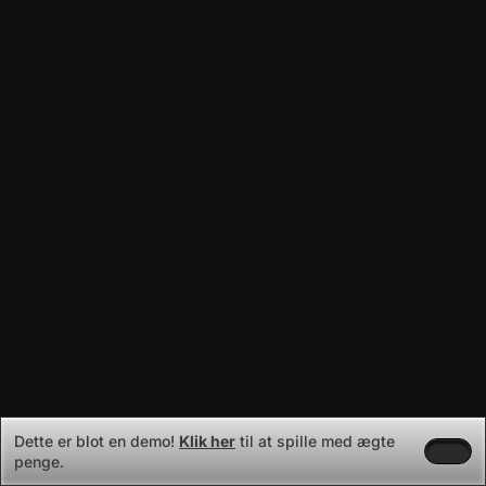
Dette er blot en demo!
Klik her
til at spille med ægte
penge.