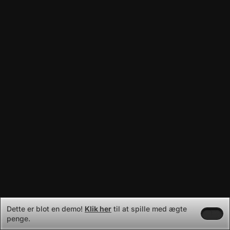
Dette er blot en demo!
Klik her
til at spille med ægte
penge.