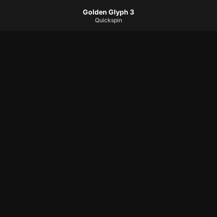
Golden Glyph 3
Quickspin