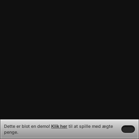
Dette er blot en demo!
Klik her
til at spille med ægte
penge.