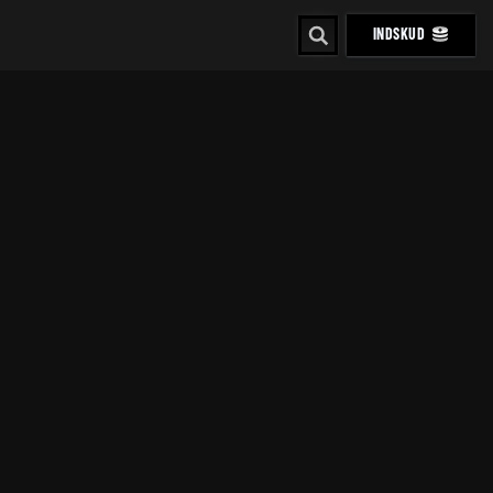
INDSKUD