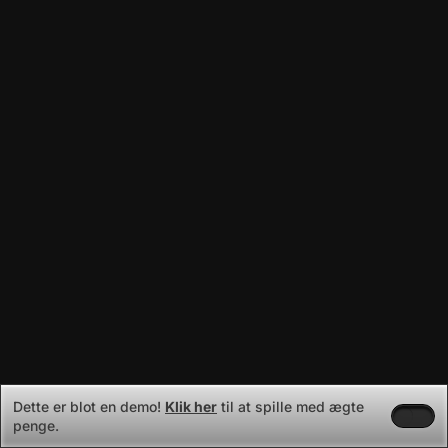
Dette er blot en demo!
Klik her
til at spille med ægte
penge.