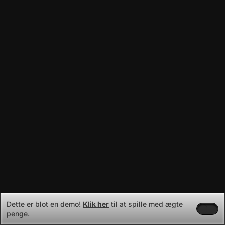
Dette er blot en demo!
Klik her
til at spille med ægte
penge.