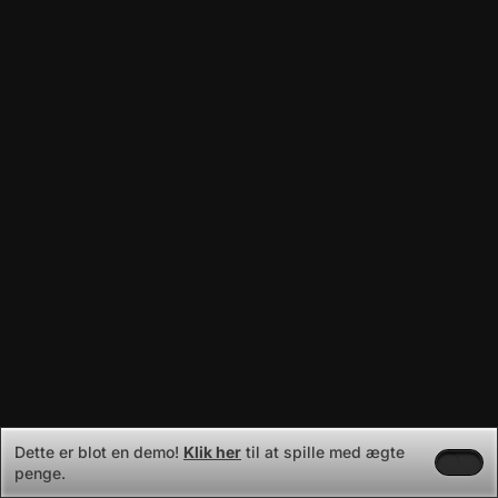
Dette er blot en demo!
Klik her
til at spille med ægte
penge.