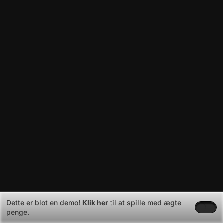
Dette er blot en demo!
Klik her
til at spille med ægte
penge.