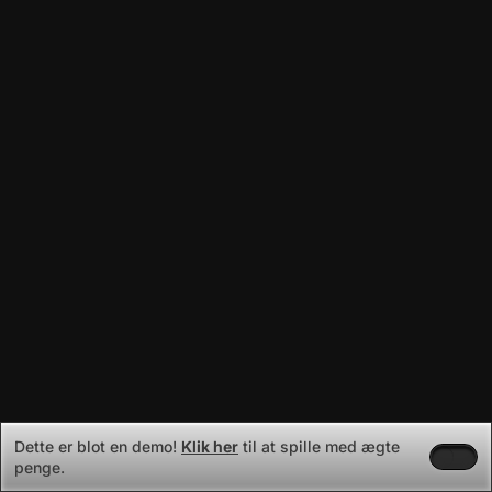
Dette er blot en demo!
Klik her
til at spille med ægte
penge.