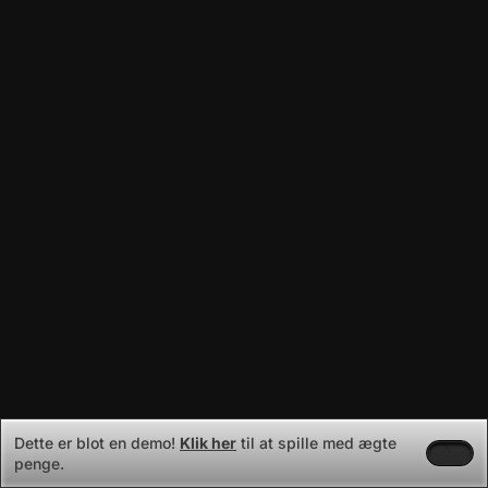
Dette er blot en demo!
Klik her
til at spille med ægte
penge.