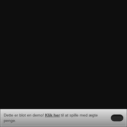
Dette er blot en demo!
Klik her
til at spille med ægte
penge.