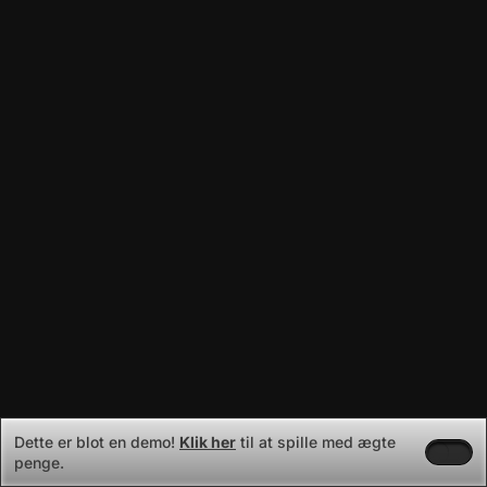
Dette er blot en demo!
Klik her
til at spille med ægte
penge.