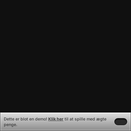
Dette er blot en demo!
Klik her
til at spille med ægte
penge.