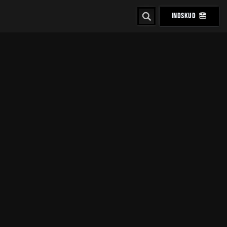
INDSKUD