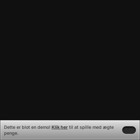
Dette er blot en demo!
Klik her
til at spille med ægte
penge.