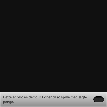
Dette er blot en demo!
Klik her
til at spille med ægte
penge.